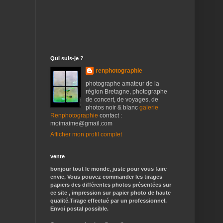
Qui suis-je ?
renphotographie
photographe amateur de la
région Bretagne, photographe
de concert, de voyages, de
photos noir & blanc
galerie
Renphotographie
contact :
moimaime@gmail.com
Afficher mon profil complet
vente
bonjour tout le monde, juste pour vous faire
envie, Vous pouvez commander les tirages
papiers des différentes photos présentées sur
ce site , impression sur papier photo de haute
qualité.Tirage effectué par un professionnel.
Envoi postal possible.