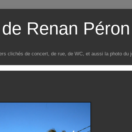
o de Renan Péron
rs clichés de concert, de rue, de WC, et aussi la photo du 