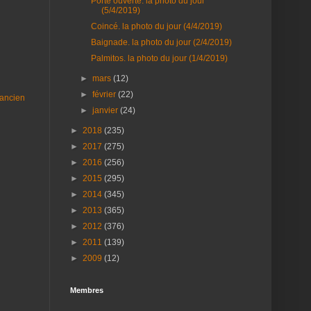
Porte ouverte. la photo du jour
(5/4/2019)
Coincé. la photo du jour (4/4/2019)
Baignade. la photo du jour (2/4/2019)
Palmitos. la photo du jour (1/4/2019)
►
mars
(12)
►
février
(22)
 ancien
►
janvier
(24)
►
2018
(235)
►
2017
(275)
►
2016
(256)
►
2015
(295)
►
2014
(345)
►
2013
(365)
►
2012
(376)
►
2011
(139)
►
2009
(12)
Membres