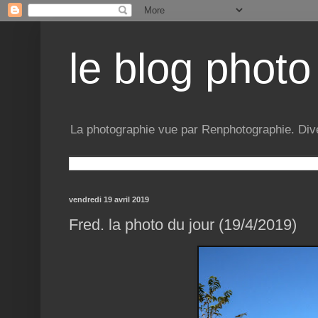
le blog phot
La photographie vue par Renphotographie. Dive
vendredi 19 avril 2019
Fred. la photo du jour (19/4/2019)